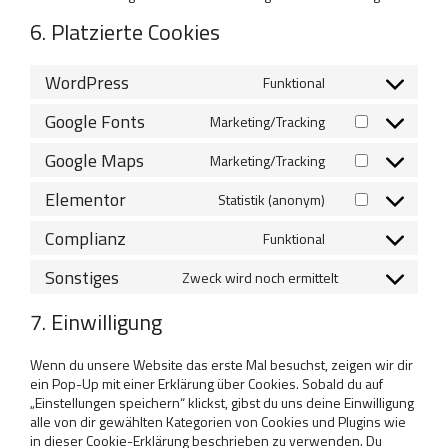
6. Platzierte Cookies
WordPress
Funktional
Consent
to
Google Fonts
Marketing/Tracking
service
Consent
wordpress
to
Google Maps
Marketing/Tracking
service
Consent
google-
to
Elementor
Statistik (anonym)
fonts
service
Consent
google-
to
Complianz
Funktional
maps
service
Consent
elementor
to
Sonstiges
Zweck wird noch ermittelt
service
Consent
complianz
to
7. Einwilligung
service
sonstiges
Wenn du unsere Website das erste Mal besuchst, zeigen wir dir
ein Pop-Up mit einer Erklärung über Cookies. Sobald du auf
„Einstellungen speichern“ klickst, gibst du uns deine Einwilligung
alle von dir gewählten Kategorien von Cookies und Plugins wie
in dieser Cookie-Erklärung beschrieben zu verwenden. Du