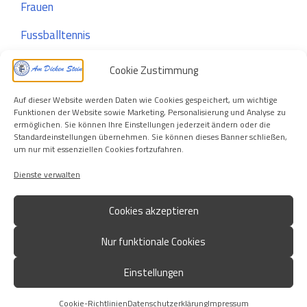
Frauen
Fussballtennis
Jugend
Cookie Zustimmung
Kontakt
Auf dieser Website werden Daten wie Cookies gespeichert, um wichtige
Funktionen der Website sowie Marketing, Personalisierung und Analyse zu
Mannschaft Herren
ermöglichen. Sie können Ihre Einstellungen jederzeit ändern oder die
Standardeinstellungen übernehmen. Sie können dieses Banner schließen,
Sponsoren
um nur mit essenziellen Cookies fortzufahren.
Dienste verwalten
Trainingsplan
Verein
Cookies akzeptieren
Nur funktionale Cookies
Einstellungen
Impressum
Datenschutzerklärung
Cookie-Richtlinien
© 2026 | sterkrade06-07.de
Cookie-Richtlinien
Datenschutzerklärung
Impressum