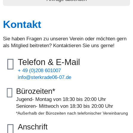
h
u
t
z
Kontakt
b
e
s
Sie haben Fragen zu unseren Verein oder möchten gern
t
als Mitglied beitreten? Kontaktieren Sie uns gerne!
i
m
Telefon & E-Mail
m
u
+ 49 (0)208 601007
n
info@sterkrade06-07.de
g
e
Bürozeiten*
n
a
Jugend- Montag von 18:30 bis 20:00 Uhr
k
Senioren- Mittwoch von 18:30 bis 20:00 Uhr
z
*Außerhalb der Bürozeiten nach telefonischer Vereinbarung
e
p
Anschrift
t