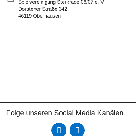
i
Spielvereinigung Sterkrade 06/07 e. V.
e
Dorstener Straße 342
r
46119 Oberhausen
t
?
*
Folge unseren Social Media Kanälen